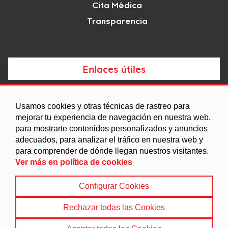
Cita Médica
Transparencia
Enlaces útiles
Noticias
Usamos cookies y otras técnicas de rastreo para
Agenda
mejorar tu experiencia de navegación en nuestra web,
para mostrarte contenidos personalizados y anuncios
Ordenanzas
adecuados, para analizar el tráfico en nuestra web y
Entidades y asociaciones
para comprender de dónde llegan nuestros visitantes.
Ver más en política de cookies
Configurar Cookies
Aviso legal
|
Política de Cookies
|
Accesibilidad
|
Política de privacidad
|
Mapa Web
Rechazar todas las Cookies
© 2022 Ayuntamiento de Freila