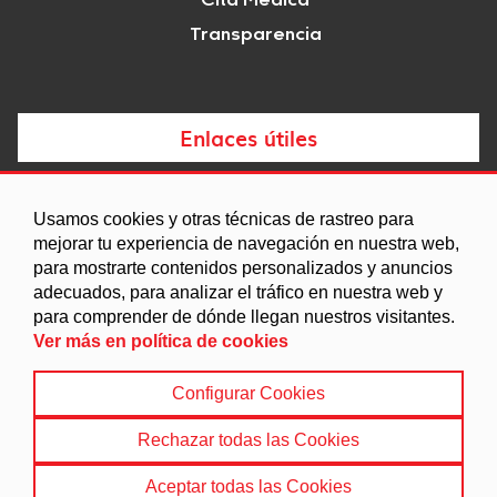
Cita Médica
Transparencia
Enlaces útiles
Noticias
Usamos cookies y otras técnicas de rastreo para
Agenda
mejorar tu experiencia de navegación en nuestra web,
para mostrarte contenidos personalizados y anuncios
Ordenanzas
adecuados, para analizar el tráfico en nuestra web y
Entidades y asociaciones
para comprender de dónde llegan nuestros visitantes.
Ver más en política de cookies
Configurar Cookies
Aviso legal
|
Política de Cookies
|
Accesibilidad
|
Política de privacidad
|
Mapa Web
Rechazar todas las Cookies
© 2022 Ayuntamiento de Freila
Aceptar todas las Cookies