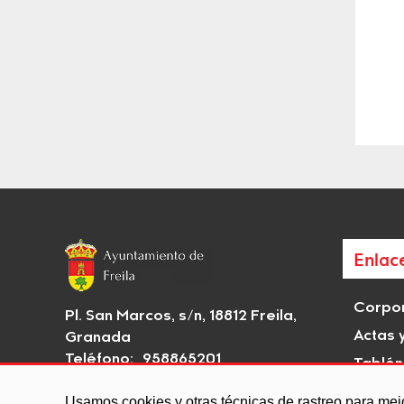
Enlac
Corpor
Pl. San Marcos, s/n, 18812 Freila,
Actas 
Granada
Teléfono: 958865201
Tablón
Email:
aytofreila@gmail.com
Rutas H
Usamos cookies y otras técnicas de rastreo para mej