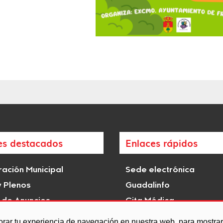
es destacados
Enlaces rápidos
ación Municipal
Sede electrónica
y Plenos
Guadalinfo
 de Anuncios
Cita Médica
istóricas e hitos de
Transparencia
orar tu experiencia de navegación en nuestra web, para mostr