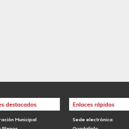
es destacados
Enlaces rápidos
ación Municipal
Sede electrónica
y Plenos
Guadalinfo